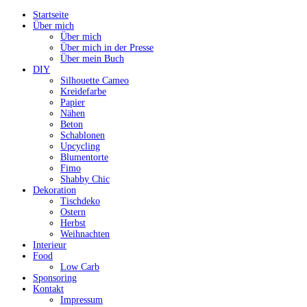
Startseite
Über mich
Über mich
Über mich in der Presse
Über mein Buch
DIY
Silhouette Cameo
Kreidefarbe
Papier
Nähen
Beton
Schablonen
Upcycling
Blumentorte
Fimo
Shabby Chic
Dekoration
Tischdeko
Ostern
Herbst
Weihnachten
Interieur
Food
Low Carb
Sponsoring
Kontakt
Impressum