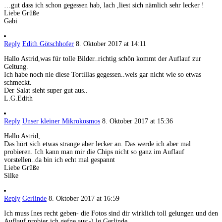
…gut dass ich schon gegessen hab, lach ,liest sich nämlich sehr lecker !
Liebe Grüße
Gabi
Reply
Edith Götschhofer
8. Oktober 2017 at 14:11
Hallo Astrid,was für tolle Bilder..richtig schön kommt der Auflauf zur
Geltung.
Ich habe noch nie diese Tortillas gegessen..weis gar nicht wie so etwas
schmeckt.
Der Salat sieht super gut aus..
L.G.Edith
Reply
Unser kleiner Mikrokosmos
8. Oktober 2017 at 15:36
Hallo Astrid,
Das hört sich etwas strange aber lecker an. Das werde ich aber mal
probieren. Ich kann man mir die Chips nicht so ganz im Auflauf
vorstellen..da bin ich echt mal gespannt
Liebe Grüße
Silke
Reply
Gerlinde
8. Oktober 2017 at 16:59
Ich muss Ines recht geben- die Fotos sind dir wirklich toll gelungen und den
Auflauf probier ich gefne aus:-) lg Gerlinde