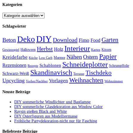
Kategorien
Schlagwörter
DIY
Deko
Garten
Download
Beton
Fimo
Food
Interieur
Herbst
Holz
Halloween
Kissen
Gewinnspiel
Karten
Papier
Nähen
Ostern
Kreidefarbe
Marmor
Küche
Low Carb
Schneideplotter
Rezensionen
Schablonen
Schrumpffolie
Rezepte
Skandinavisch
Tischdeko
Schwarz-Weiß
Terrasse
Weihnachten
Upcycling
Vorlagen
Vorher/Nachher
Wohnzimmer
Neuste Beiträge
DIY sommerliche Windlichter und Bastlampe
DIY sommerliche Glasdekoration aus Window Color
Raysin gießen Black and White
DIY Osterfiguren aus Modelliermasse
Fröhliche Partydekoration-nicht nur für Fasching
Beliebteste Beiträge