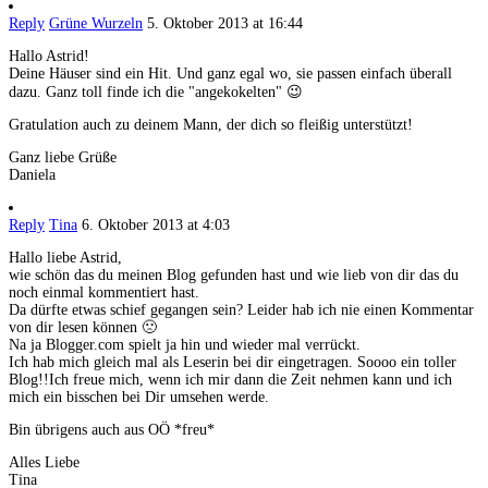
Reply
Grüne Wurzeln
5. Oktober 2013 at 16:44
Hallo Astrid!
Deine Häuser sind ein Hit. Und ganz egal wo, sie passen einfach überall
dazu. Ganz toll finde ich die "angekokelten" 😉
Gratulation auch zu deinem Mann, der dich so fleißig unterstützt!
Ganz liebe Grüße
Daniela
Reply
Tina
6. Oktober 2013 at 4:03
Hallo liebe Astrid,
wie schön das du meinen Blog gefunden hast und wie lieb von dir das du
noch einmal kommentiert hast.
Da dürfte etwas schief gegangen sein? Leider hab ich nie einen Kommentar
von dir lesen können 🙁
Na ja Blogger.com spielt ja hin und wieder mal verrückt.
Ich hab mich gleich mal als Leserin bei dir eingetragen. Soooo ein toller
Blog!!Ich freue mich, wenn ich mir dann die Zeit nehmen kann und ich
mich ein bisschen bei Dir umsehen werde.
Bin übrigens auch aus OÖ *freu*
Alles Liebe
Tina