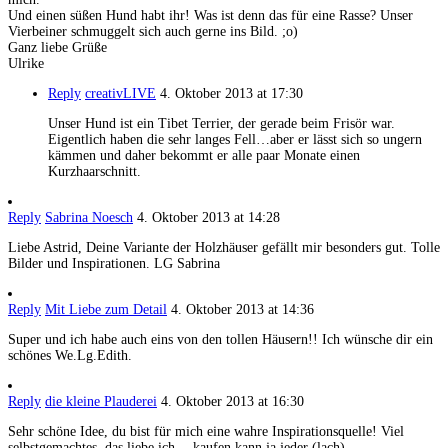
Und einen süßen Hund habt ihr! Was ist denn das für eine Rasse? Unser
Vierbeiner schmuggelt sich auch gerne ins Bild. ;o)
Ganz liebe Grüße
Ulrike
Reply
creativLIVE
4. Oktober 2013 at 17:30
Unser Hund ist ein Tibet Terrier, der gerade beim Frisör war.
Eigentlich haben die sehr langes Fell…aber er lässt sich so ungern
kämmen und daher bekommt er alle paar Monate einen
Kurzhaarschnitt.
Reply
Sabrina Noesch
4. Oktober 2013 at 14:28
Liebe Astrid, Deine Variante der Holzhäuser gefällt mir besonders gut. Tolle
Bilder und Inspirationen. LG Sabrina
Reply
Mit Liebe zum Detail
4. Oktober 2013 at 14:36
Super und ich habe auch eins von den tollen Häusern!! Ich wünsche dir ein
schönes We.Lg.Edith.
Reply
die kleine Plauderei
4. Oktober 2013 at 16:30
Sehr schöne Idee, du bist für mich eine wahre Inspirationsquelle! Viel
selbstgemachtes, das liebe ich… kaufen kann ja jeder (lach).