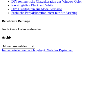
DIY sommerliche Glasdekoration aus Window Color
Raysin gießen Black and White
DIY Osterfiguren aus Modelliermasse
Fröhliche Partydekoration-nicht nur für Fasching
Beliebteste Beiträge
Noch keine Daten vorhanden.
Archiv
Immer wieder werde ich gefragt: Welches Papier ver