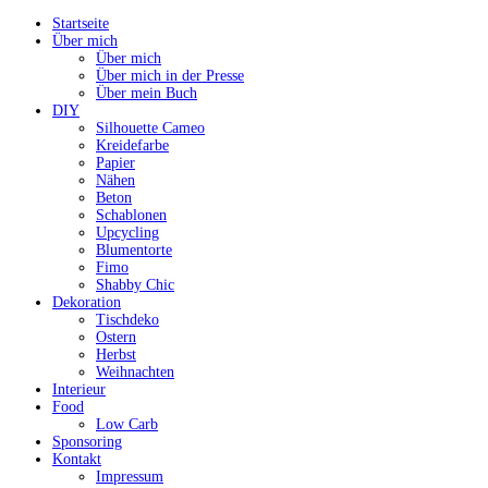
Startseite
Über mich
Über mich
Über mich in der Presse
Über mein Buch
DIY
Silhouette Cameo
Kreidefarbe
Papier
Nähen
Beton
Schablonen
Upcycling
Blumentorte
Fimo
Shabby Chic
Dekoration
Tischdeko
Ostern
Herbst
Weihnachten
Interieur
Food
Low Carb
Sponsoring
Kontakt
Impressum