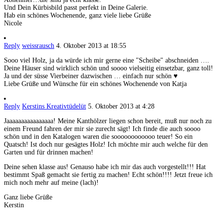
Und Dein Kürbisbild passt perfekt in Deine Galerie.
Hab ein schönes Wochenende, ganz viele liebe Grüße
Nicole
Reply
weissrausch
4. Oktober 2013 at 18:55
Sooo viel Holz, ja da würde ich mir gerne eine "Scheibe" abschneiden ….
Deine Häuser sind wirklich schön und soooo vielseitig einsetzbar, ganz toll!
Ja und der süsse Vierbeiner dazwischen … einfach nur schön ♥
Liebe Grüße und Wünsche für ein schönes Wochenende von Katja
Reply
Kerstins Kreativtüdelüt
5. Oktober 2013 at 4:28
Jaaaaaaaaaaaaaaaa! Meine Kanthölzer liegen schon bereit, muß nur noch zu
einem Freund fahren der mir sie zurecht sägt! Ich finde die auch soooo
schön und in den Katalogen waren die soooooooooooo teuer! So ein
Quatsch! Ist doch nur gesägtes Holz! Ich möchte mir auch welche für den
Garten und für drinnen machen!
Deine sehen klasse aus! Genauso habe ich mir das auch vorgestellt!!! Hat
bestimmt Spaß gemacht sie fertig zu machen! Echt schön!!!! Jetzt freue ich
mich noch mehr auf meine (lach)!
Ganz liebe Grüße
Kerstin