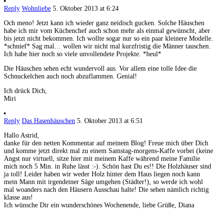
Reply
Wohnliebe
5. Oktober 2013 at 6:24
Och meno! Jetzt kann ich wieder ganz neidisch gucken. Solche Häuschen
habe ich mir vom Küchenchef auch schon mehr als einmal gewünscht, aber
bis jetzt nicht bekommen. Ich wollte sogar nur so ein paar kleinere Modelle.
*schnief* Sag mal… wollen wir nicht mal kurzfristig die Männer tauschen.
Ich habe hier noch so viele unvollendete Projekte. *heul*
Die Häuschen sehen echt wundervoll aus. Vor allem eine tolle Idee die
Schnuckelchen auch noch abzuflammen. Genial!
Ich drück Dich,
Miri
Reply
Das Hasenhäuschen
5. Oktober 2013 at 6:51
Hallo Astrid,
danke für den netten Kommentar auf meinem Blog! Freue mich über Dich
und komme jetzt direkt mal zu einem Samstag-morgens-Kaffe vorbei (keine
Angst nur virtuell, sitze hier mit meinem Kaffe während meine Familie
mich noch 5 Min. in Ruhe lässt :-). Schön hast Du es!! Die Holzhäuser sind
ja toll! Leider haben wir weder Holz hinter dem Haus liegen noch kann
mein Mann mit irgendeiner Säge umgehen (Städter!), so werde ich wohl
mal woanders nach den Häusern Ausschau halte! Die sehen nämlich richtig
klasse aus!
Ich wünsche Dir ein wunderschönes Wochenende, liebe Grüße, Diana