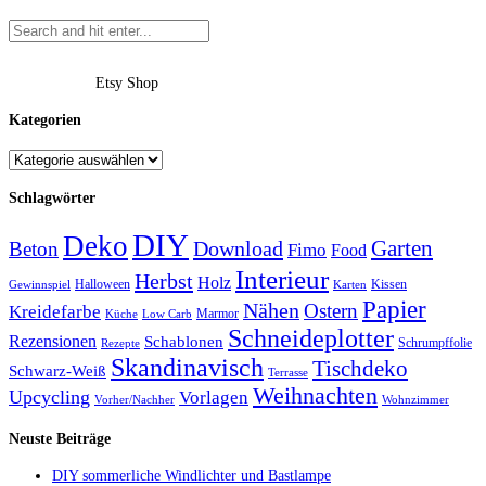
Etsy Shop
Kategorien
Schlagwörter
DIY
Deko
Garten
Download
Beton
Fimo
Food
Interieur
Herbst
Holz
Halloween
Kissen
Gewinnspiel
Karten
Papier
Nähen
Ostern
Kreidefarbe
Marmor
Küche
Low Carb
Schneideplotter
Rezensionen
Schablonen
Schrumpffolie
Rezepte
Skandinavisch
Tischdeko
Schwarz-Weiß
Terrasse
Weihnachten
Upcycling
Vorlagen
Vorher/Nachher
Wohnzimmer
Neuste Beiträge
DIY sommerliche Windlichter und Bastlampe