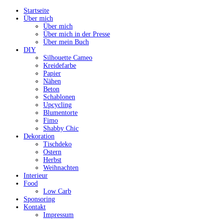
Startseite
Über mich
Über mich
Über mich in der Presse
Über mein Buch
DIY
Silhouette Cameo
Kreidefarbe
Papier
Nähen
Beton
Schablonen
Upcycling
Blumentorte
Fimo
Shabby Chic
Dekoration
Tischdeko
Ostern
Herbst
Weihnachten
Interieur
Food
Low Carb
Sponsoring
Kontakt
Impressum