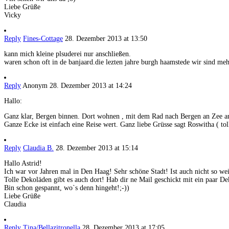
Liebe Grüße
Vicky
Reply
Fines-Cottage
28. Dezember 2013 at 13:50
kann mich kleine plsuderei nur anschließen.
waren schon oft in de banjaard.die lezten jahre burgh haamstede wir sind meh
Reply
Anonym
28. Dezember 2013 at 14:24
Hallo:
Ganz klar, Bergen binnen. Dort wohnen , mit dem Rad nach Bergen an Zee a
Ganze Ecke ist einfach eine Reise wert. Ganz liebe Grüsse sagt Roswitha ( to
Reply
Claudia B.
28. Dezember 2013 at 15:14
Hallo Astrid!
Ich war vor Jahren mal in Den Haag! Sehr schöne Stadt! Ist auch nicht so we
Tolle Dekoläden gibt es auch dort! Hab dir ne Mail geschickt mit ein paar D
Bin schon gespannt, wo`s denn hingeht!;-))
Liebe Grüße
Claudia
Reply
Tina/Bellazitronella
28. Dezember 2013 at 17:05