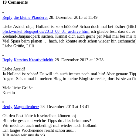
19 Comments
Reply
die kleine Plauderei
28. Dezember 2013 at 11:49
Liebe Astrid, ohja, Holland ist so schöööön! Schau doch mal bei Esther (Blic
blickwinkel.blogspot.de/2013_08_01_archive.html
ich glaube fest, dass du e
Zeeland/Banjaardpark suchen. Kannst dich auch gerne per Mail mal bei mir 
Viel Spass beim planen … hach, ich könnte auch schon wieder hin (schmacht
Liebe Grüße, Lilli
Reply
Kerstins Kreativtüdelüt
28. Dezember 2013 at 12:28
Liebe Astrid!
Ja Holland ist schön! Da will ich auch immer noch mal hin! Aber genaue Tip
fragen! Schau mal in meinen Blog in meine Blogliste rechts, dort ist sie zu
Viele liebe Grüße
Kerstin
Reply
Magnolienherz
28. Dezember 2013 at 13:41
Oh den Post hätte ich schreiben können :o)
Bin sehr gespannt welche Tipps du alles bekommst!!
Wir möchten auch unbedingt mal wieder nach Holland.
Ein langes Wochenende reicht schon aus…
Vllt sehen wir uns da ;o)