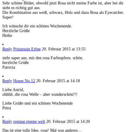
Sehr schöne Bilder, obwohl jetzt Rosa nicht meine Farbe ist, aber bei dir
sieht es richtig gut aus.
Die Kombination aus weiß, schwarz, Holz und dazu Rosa als Eyecatcher.
Super!
Ich wünsche dir ein schönes Wochenende.
Herzliche Grüße
Heike
Reply
Prinzessin Erbse
20. Februar 2015 at 13:55
sieht super aus, mit den rosa Farbtupfern. schön.
herzliche Grüße
Patricia
Reply
House No.12
20. Februar 2015 at 14:18
Liebe Astrid,
ohhhh..die rosa Welle – aber wunderschön!!!
Liebe Grüße und ein schönes Wochenende
Petra
Reply
reginas eigene welt
20. Februar 2015 at 14:20
Das ist eine tolle Idee, rosa! Mal was anderes…