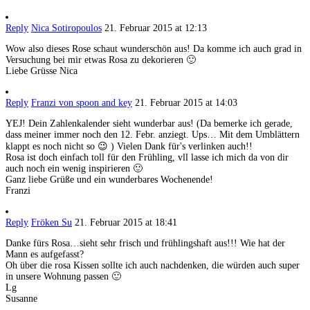
Reply
Nica Sotiropoulos
21. Februar 2015 at 12:13
Wow also dieses Rose schaut wunderschön aus! Da komme ich auch grad in
Versuchung bei mir etwas Rosa zu dekorieren 🙂
Liebe Grüsse Nica
Reply
Franzi von spoon and key
21. Februar 2015 at 14:03
YEJ! Dein Zahlenkalender sieht wunderbar aus! (Da bemerke ich gerade,
dass meiner immer noch den 12. Febr. anziegt. Ups… Mit dem Umblättern
klappt es noch nicht so 😉 ) Vielen Dank für's verlinken auch!!
Rosa ist doch einfach toll für den Frühling, vll lasse ich mich da von dir
auch noch ein wenig inspirieren 🙂
Ganz liebe Grüße und ein wunderbares Wochenende!
Franzi
Reply
Fröken Su
21. Februar 2015 at 18:41
Danke fürs Rosa…sieht sehr frisch und frühlingshaft aus!!! Wie hat der
Mann es aufgefasst?
Oh über die rosa Kissen sollte ich auch nachdenken, die würden auch super
in unsere Wohnung passen 🙂
Lg
Susanne