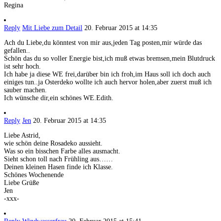
Regina
Reply
Mit Liebe zum Detail
20. Februar 2015 at 14:35
Ach du Liebe,du könntest von mir aus,jeden Tag posten,mir würde das
gefallen..
Schön das du so voller Energie bist,ich muß etwas bremsen,mein Blutdruck
ist sehr hoch.
Ich habe ja diese WE frei,darüber bin ich froh,im Haus soll ich doch auch
einiges tun..ja Osterdeko wollte ich auch hervor holen,aber zuerst muß ich
sauber machen.
Ich wünsche dir,ein schönes WE.Edith.
Reply
Jen
20. Februar 2015 at 14:35
Liebe Astrid,
wie schön deine Rosadeko aussieht.
Was so ein bisschen Farbe alles ausmacht.
Sieht schon toll nach Frühling aus……
Deinen kleinen Hasen finde ich Klasse.
Schönes Wochenende
Liebe Grüße
Jen
-xxx-