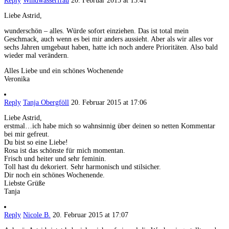
Reply
Windwasserfrau
20. Februar 2015 at 15:41
Liebe Astrid,
wunderschön – alles. Würde sofort einziehen. Das ist total mein
Geschmack, auch wenn es bei mir anders aussieht. Aber als wir alles vor
sechs Jahren umgebaut haben, hatte ich noch andere Prioritäten. Also bald
wieder mal verändern.
Alles Liebe und ein schönes Wochenende
Veronika
Reply
Tanja Obergföll
20. Februar 2015 at 17:06
Liebe Astrid,
erstmal…ich habe mich so wahnsinnig über deinen so netten Kommentar
bei mir gefreut.
Du bist so eine Liebe!
Rosa ist das schönste für mich momentan.
Frisch und heiter und sehr feminin.
Toll hast du dekoriert. Sehr harmonisch und stilsicher.
Dir noch ein schönes Wochenende.
Liebste Grüße
Tanja
Reply
Nicole B.
20. Februar 2015 at 17:07