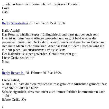
… oh das freut mich, wenn ich dich inspirieren konnte!
Love
Gabi
Reply
Schäätzelein
25. Februar 2015 at 12:56
Hallo Astrid!
Das Rosa ist wirklich super frühlingsfrisch und passt gut bei euch rein!
Hier ist nur eine Wand Altrosè geworden und es gibt bald wieder die
passenden Kissen und Decke dazu, aber zu mehr in dieser tollen Farbe lässt
sich mein Mann nicht hinreissen. Aber das Bild mit dem Häschen wird ich
mir auf jeden Fall ausdrucken! Das ist so süß!
Der Kalender ist super geworden. Gefällt mir echt gut!
Liebe Grüße sendet dir
Nina
Reply
Renate K.
28. Februar 2015 at 16:24
Liebe Astrid,
NUR GUT, dass du diese zeitliche in rosa getauchte Ausnahme gemacht hast
*DANKESCHÖÖÖÖÖN*
Schade eigentlich, dass man nicht auch immer farblich kommentieren kann
*hihi*
liebste Grüße :O)