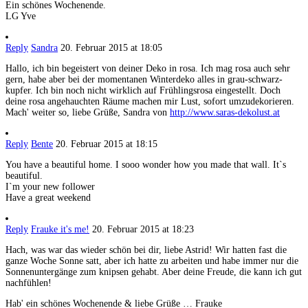
Ein schönes Wochenende.
LG Yve
Reply
Sandra
20. Februar 2015 at 18:05
Hallo, ich bin begeistert von deiner Deko in rosa. Ich mag rosa auch sehr
gern, habe aber bei der momentanen Winterdeko alles in grau-schwarz-
kupfer. Ich bin noch nicht wirklich auf Frühlingsrosa eingestellt. Doch
deine rosa angehauchten Räume machen mir Lust, sofort umzudekorieren.
Mach' weiter so, liebe Grüße, Sandra von
http://www.saras-dekolust.at
Reply
Bente
20. Februar 2015 at 18:15
You have a beautiful home. I sooo wonder how you made that wall. It`s
beautiful.
I`m your new follower
Have a great weekend
Reply
Frauke it's me!
20. Februar 2015 at 18:23
Hach, was war das wieder schön bei dir, liebe Astrid! Wir hatten fast die
ganze Woche Sonne satt, aber ich hatte zu arbeiten und habe immer nur die
Sonnenuntergänge zum knipsen gehabt. Aber deine Freude, die kann ich gut
nachfühlen!
Hab' ein schönes Wochenende & liebe Grüße … Frauke