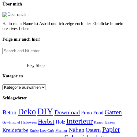
Über mich
Hallo mein Name ist Astrid und ich zeige euch hier Einblicke in mein
creatives Leben
Folge mir auch hier!
Etsy Shop
Kategorien
Schlagwörter
DIY
Deko
Garten
Download
Beton
Fimo
Food
Interieur
Herbst
Holz
Halloween
Kissen
Gewinnspiel
Karten
Papier
Nähen
Ostern
Kreidefarbe
Marmor
Küche
Low Carb