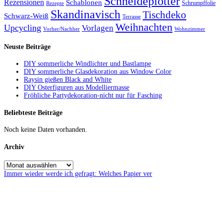
Schneideplotter
Rezensionen
Schablonen
Schrumpffolie
Rezepte
Skandinavisch
Tischdeko
Schwarz-Weiß
Terrasse
Weihnachten
Upcycling
Vorlagen
Vorher/Nachher
Wohnzimmer
Neuste Beiträge
DIY sommerliche Windlichter und Bastlampe
DIY sommerliche Glasdekoration aus Window Color
Raysin gießen Black and White
DIY Osterfiguren aus Modelliermasse
Fröhliche Partydekoration-nicht nur für Fasching
Beliebteste Beiträge
Noch keine Daten vorhanden.
Archiv
Immer wieder werde ich gefragt: Welches Papier ver