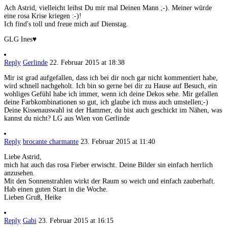
Ach Astrid, vielleicht leihst Du mir mal Deinen Mann ;-). Meiner würde
eine rosa Krise kriegen :-)!
Ich find's toll und freue mich auf Dienstag.
GLG Ines♥
Reply
Gerlinde
22. Februar 2015 at 18:38
Mir ist grad aufgefallen, dass ich bei dir noch gar nicht kommentiert habe,
wird schnell nachgeholt. Ich bin so gerne bei dir zu Hause auf Besuch, ein
wohliges Gefühl habe ich immer, wenn ich deine Dekos sehe. Mir gefallen
deine Farbkombinationen so gut, ich glaube ich muss auch umstellen;-)
Deine Kissenauswahl ist der Hammer, du bist auch geschickt im Nähen, was
kannst du nicht? LG aus Wien von Gerlinde
Reply
brocante charmante
23. Februar 2015 at 11:40
Liebe Astrid,
mich hat auch das rosa Fieber erwischt. Deine Bilder sin einfach herrlich
anzusehen.
Mit den Sonnenstrahlen wirkt der Raum so weich und einfach zauberhaft.
Hab einen guten Start in die Woche.
Lieben Gruß, Heike
Reply
Gabi
23. Februar 2015 at 16:15