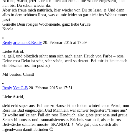
Ach nö, Astrid, jetzt habe ich mich auf einmal die Woche eingestellt, und
nun bist Du schon wieder da.
Aber ich freue mich natürlich, hier wieder von Dir zu lesen ☺ Und dann
alles in dem schönen Rosa, was zu mir leider so gar nicht ins Wohnzimmer
passt.
Genieße Dein rosiges Wochenende, ganz liebe Grüße
Nicole
Reply
artemanoCReativ
20. Februar 2015 at 17:39
Liebe Astrid,
ja, gell, und plötzlich sehnt man sich nach einen Hauch von Farbe – rosa!
Deine rosa Deko ist sehr, sehr schön, weil so dezent. Bei mir ist heute auch
ein bisschen rosa im post :o)
Mil besitos, Christl
Reply
Yve G-B
20. Februar 2015 at 17:51
Liebe Astrid,
sieht echt super aus. Bei uns zu Hause ist nach dem winterlichen Petrol, nun
Rosa ins Bad eingezogen.Und Männlein war schwer begeistert.*Ironie aus*
Er wollte auf keinen Fall ein rosa Handtuch, also gibts jetzt rosa und graue.
Sein schlimmstes und traumatisierenstes Erlebnis war mal, als er in rosa
Bettwäsche schlafen musste- SKANDAL!!! Wie gut , das sie sich alle
irgendwann damit abfinden 😉