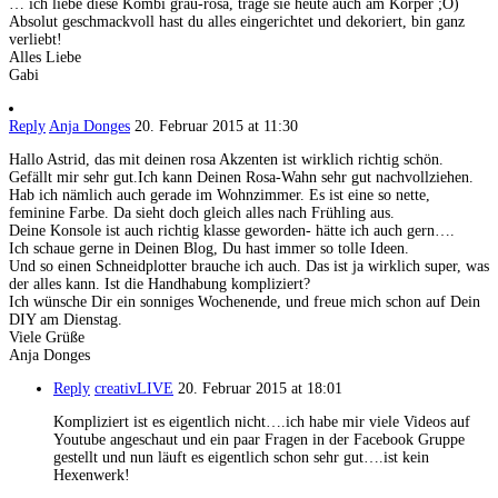
… ich liebe diese Kombi grau-rosa, trage sie heute auch am Körper ;O)
Absolut geschmackvoll hast du alles eingerichtet und dekoriert, bin ganz
verliebt!
Alles Liebe
Gabi
Reply
Anja Donges
20. Februar 2015 at 11:30
Hallo Astrid, das mit deinen rosa Akzenten ist wirklich richtig schön.
Gefällt mir sehr gut.Ich kann Deinen Rosa-Wahn sehr gut nachvollziehen.
Hab ich nämlich auch gerade im Wohnzimmer. Es ist eine so nette,
feminine Farbe. Da sieht doch gleich alles nach Frühling aus.
Deine Konsole ist auch richtig klasse geworden- hätte ich auch gern….
Ich schaue gerne in Deinen Blog, Du hast immer so tolle Ideen.
Und so einen Schneidplotter brauche ich auch. Das ist ja wirklich super, was
der alles kann. Ist die Handhabung kompliziert?
Ich wünsche Dir ein sonniges Wochenende, und freue mich schon auf Dein
DIY am Dienstag.
Viele Grüße
Anja Donges
Reply
creativLIVE
20. Februar 2015 at 18:01
Kompliziert ist es eigentlich nicht….ich habe mir viele Videos auf
Youtube angeschaut und ein paar Fragen in der Facebook Gruppe
gestellt und nun läuft es eigentlich schon sehr gut….ist kein
Hexenwerk!