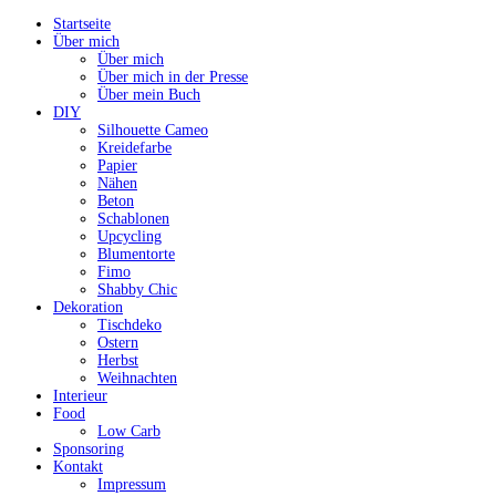
Startseite
Über mich
Über mich
Über mich in der Presse
Über mein Buch
DIY
Silhouette Cameo
Kreidefarbe
Papier
Nähen
Beton
Schablonen
Upcycling
Blumentorte
Fimo
Shabby Chic
Dekoration
Tischdeko
Ostern
Herbst
Weihnachten
Interieur
Food
Low Carb
Sponsoring
Kontakt
Impressum