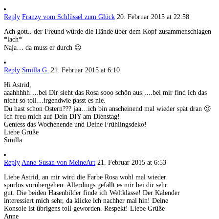
Reply
Franzy vom Schlüssel zum Glück
20. Februar 2015 at 22:58
Ach gott.. der Freund würde die Hände über dem Kopf zusammenschlagen
*lach*
Naja… da muss er durch 😉
Reply
Smilla G.
21. Februar 2015 at 6:10
Hi Astrid,
aaahhhhh….bei Dir sieht das Rosa sooo schön aus…..bei mir find ich das
nicht so toll…irgendwie passt es nie.
Du hast schon Ostern??? jaa…ich bin anscheinend mal wieder spät dran 😉
Ich freu mich auf Dein DIY am Dienstag!
Geniess das Wochenende und Deine Frühlingsdeko!
Liebe Grüße
Smilla
Reply
Anne-Susan von MeineArt
21. Februar 2015 at 6:53
Liebe Astrid, an mir wird die Farbe Rosa wohl mal wieder
spurlos vorübergehen. Allerdings gefällt es mir bei dir sehr
gut. Die beiden Hasenbilder finde ich Weltklasse! Der Kalender
interessiert mich sehr, da klicke ich nachher mal hin! Deine
Konsole ist übrigens toll geworden. Respekt! Liebe Grüße
Anne