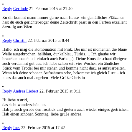
Reply
Gerlinde
21. Februar 2015 at 21:40
Zu dir kommt mann immer gerne nach Hause- ein gemütliches Plätzchen
hast du euch gerichtet-sogar deine Zeitschrift passt in den Farben exzellent
dazu- lg aus Wien
Reply
Christin
22. Februar 2015 at 8:44
Hallo, ich mag die Kombination mit Pink. Bei mir ist momentan die blaue
Welle ausgebrochen, hellblau, dunkelblau, Türkis…. Ich glaube wir
brauchen manchmal einfach auch Farbe ;-). Deine Konsole schaut übrigens
auch verdammt gut aus. ich habe schon seit vier Wochen ein ähnliches
Stück vom Trödel bei mir stehen und komme nicht dazu es aufzuarbeiten.
Wenn ich deine schönen Aufnahmen sehe, bekomme ich gleich Lust – ich
muss das auch mal angehen. Viele Grüße Christin
Reply
Andrea Liebert
22. Februar 2015 at 9:11
Hi liebe Astrid,
das sieht wunderschön aus.
Hab ja auch gerade den rosatick und gestern auch wieder einiges gestrichen.
Hab einen schönen Sonntag, liebe grüße andrea.
Reply
Ines
22. Februar 2015 at 17:42