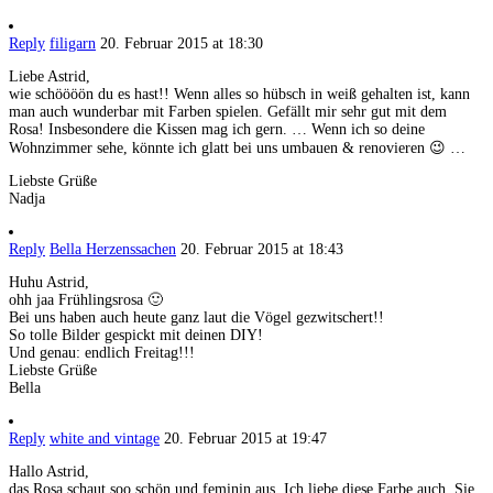
Reply
filigarn
20. Februar 2015 at 18:30
Liebe Astrid,
wie schöööön du es hast!! Wenn alles so hübsch in weiß gehalten ist, kann
man auch wunderbar mit Farben spielen. Gefällt mir sehr gut mit dem
Rosa! Insbesondere die Kissen mag ich gern. … Wenn ich so deine
Wohnzimmer sehe, könnte ich glatt bei uns umbauen & renovieren 😉 …
Liebste Grüße
Nadja
Reply
Bella Herzenssachen
20. Februar 2015 at 18:43
Huhu Astrid,
ohh jaa Frühlingsrosa 🙂
Bei uns haben auch heute ganz laut die Vögel gezwitschert!!
So tolle Bilder gespickt mit deinen DIY!
Und genau: endlich Freitag!!!
Liebste Grüße
Bella
Reply
white and vintage
20. Februar 2015 at 19:47
Hallo Astrid,
das Rosa schaut soo schön und feminin aus. Ich liebe diese Farbe auch. Sie