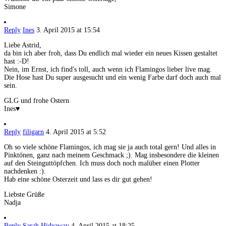
Simone
Reply
Ines
3. April 2015 at 15:54
Liebe Astrid,
da bin ich aber froh, dass Du endlich mal wieder ein neues Kissen gestaltet
hast :-D!
Nein, im Ernst, ich find's toll, auch wenn ich Flamingos lieber live mag.
Die Hose hast Du super ausgesucht und ein wenig Farbe darf doch auch mal
sein.
GLG und frohe Ostern
Ines♥
Reply
filigarn
4. April 2015 at 5:52
Oh so viele schöne Flamingos, ich mag sie ja auch total gern! Und alles in
Pinktönen, ganz nach meinem Geschmack ;). Mag insbesondere die kleinen
auf den Steinguttöpfchen. Ich muss doch noch malüber einen Plotter
nachdenken :).
Hab eine schöne Osterzeit und lass es dir gut gehen!
Liebste Grüße
Nadja
Reply
Sarah Hideaway
4. April 2015 at 18:25