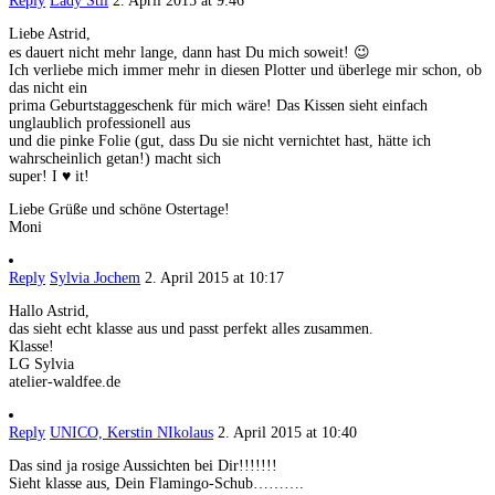
Reply
Lady Stil
2. April 2015 at 9:46
Liebe Astrid,
es dauert nicht mehr lange, dann hast Du mich soweit! 😉
Ich verliebe mich immer mehr in diesen Plotter und überlege mir schon, ob
das nicht ein
prima Geburtstaggeschenk für mich wäre! Das Kissen sieht einfach
unglaublich professionell aus
und die pinke Folie (gut, dass Du sie nicht vernichtet hast, hätte ich
wahrscheinlich getan!) macht sich
super! I ♥ it!
Liebe Grüße und schöne Ostertage!
Moni
Reply
Sylvia Jochem
2. April 2015 at 10:17
Hallo Astrid,
das sieht echt klasse aus und passt perfekt alles zusammen.
Klasse!
LG Sylvia
atelier-waldfee.de
Reply
UNICO, Kerstin NIkolaus
2. April 2015 at 10:40
Das sind ja rosige Aussichten bei Dir!!!!!!!
Sieht klasse aus, Dein Flamingo-Schub……….