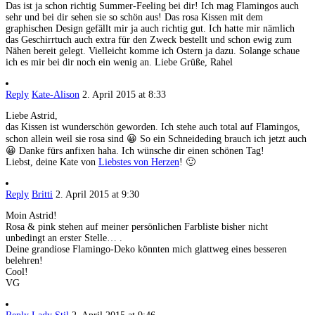
Das ist ja schon richtig Summer-Feeling bei dir! Ich mag Flamingos auch
sehr und bei dir sehen sie so schön aus! Das rosa Kissen mit dem
graphischen Design gefällt mir ja auch richtig gut. Ich hatte mir nämlich
das Geschirrtuch auch extra für den Zweck bestellt und schon ewig zum
Nähen bereit gelegt. Vielleicht komme ich Ostern ja dazu. Solange schaue
ich es mir bei dir noch ein wenig an. Liebe Grüße, Rahel
Reply
Kate-Alison
2. April 2015 at 8:33
Liebe Astrid,
das Kissen ist wunderschön geworden. Ich stehe auch total auf Flamingos,
schon allein weil sie rosa sind 😀 So ein Schneideding brauch ich jetzt auch
😀 Danke fürs anfixen haha. Ich wünsche dir einen schönen Tag!
Liebst, deine Kate von
Liebstes von Herzen
! 🙂
Reply
Britti
2. April 2015 at 9:30
Moin Astrid!
Rosa & pink stehen auf meiner persönlichen Farbliste bisher nicht
unbedingt an erster Stelle… .
Deine grandiose Flamingo-Deko könnten mich glattweg eines besseren
belehren!
Cool!
VG