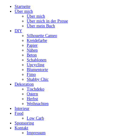
Startseite
Über mich
Über mich
Über mich in der Presse
Über mein Buch
DIY
Silhouette Cameo
Kreidefarbe
Papier
Nähen
Beton
Schablonen
Upcycling
Blumentorte
Fimo
Shabby Chic
Dekoration
Tischdeko
Ostern
Herbst
Weihnachten
Interieur
Food
Low Carb
Sponsoring
Kontakt
Impressum