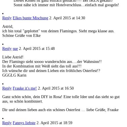
Dieses Kissen ist ganz einfach gemacht!!!! Bei IKEA gekauft!
Sonst nähe ich immer mit Hotelverschluss…einfach mal googeln!
Reply
Elkes bunte Mischung
2. April 2015 at 14:30
Astrid,
ich bin total "geplottet" von deinen Flamingos. Sieht mega klasse aus.
Schöne Grüße von Elke
Reply
sue
2. April 2015 at 15:48
Liebe Astrid!
Der Flamingo sieht soooo wunderschön aus….der Wahnsinn!!
In der Kombination mit Weiß sieht das toll aus!!!
Ich wünsche dir und deinen Lieben ein fröhliches Osterfest!?
GGGLG Karin
Reply
Frauke it's me!
2. April 2015 at 16:50
Ganz schön schön, dein DIY in Rosa! Eine tolle Idee und das sieht so gut
aus, so schön kombiniert.
Dir und deinen lieben auch ein schönes Osterfest … liebe Grüße, Frauke
Reply
Fannys liebste
2. April 2015 at 18:59