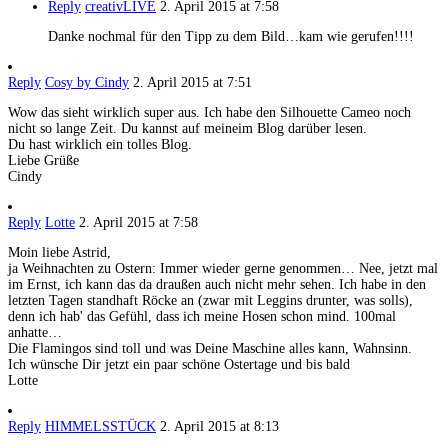
Reply
creativLIVE
2. April 2015 at 7:58
Danke nochmal für den Tipp zu dem Bild…kam wie gerufen!!!!
Reply
Cosy by Cindy
2. April 2015 at 7:51
Wow das sieht wirklich super aus. Ich habe den Silhouette Cameo noch
nicht so lange Zeit. Du kannst auf meineim Blog darüber lesen.
Du hast wirklich ein tolles Blog.
Liebe Grüße
Cindy
Reply
Lotte
2. April 2015 at 7:58
Moin liebe Astrid,
ja Weihnachten zu Ostern: Immer wieder gerne genommen… Nee, jetzt mal
im Ernst, ich kann das da draußen auch nicht mehr sehen. Ich habe in den
letzten Tagen standhaft Röcke an (zwar mit Leggins drunter, was solls),
denn ich hab' das Gefühl, dass ich meine Hosen schon mind. 100mal
anhatte…
Die Flamingos sind toll und was Deine Maschine alles kann, Wahnsinn.
Ich wünsche Dir jetzt ein paar schöne Ostertage und bis bald
Lotte
Reply
HIMMELSSTÜCK
2. April 2015 at 8:13