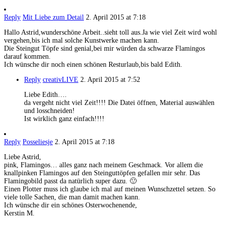
Reply
Mit Liebe zum Detail
2. April 2015 at 7:18
Hallo Astrid,wunderschöne Arbeit..sieht toll aus.Ja wie viel Zeit wird wohl
vergehen,bis ich mal solche Kunstwerke machen kann.
Die Steingut Töpfe sind genial,bei mir würden da schwarze Flamingos
darauf kommen.
Ich wünsche dir noch einen schönen Resturlaub,bis bald Edith.
Reply
creativLIVE
2. April 2015 at 7:52
Liebe Edith….
da vergeht nicht viel Zeit!!!! Die Datei öffnen, Material auswählen
und losschneiden!
Ist wirklich ganz einfach!!!!
Reply
Posseliesje
2. April 2015 at 7:18
Liebe Astrid,
pink, Flamingos… alles ganz nach meinem Geschmack. Vor allem die
knallpinken Flamingos auf den Steinguttöpfen gefallen mir sehr. Das
Flamingobild passt da natürlich super dazu. 🙂
Einen Plotter muss ich glaube ich mal auf meinen Wunschzettel setzen. So
viele tolle Sachen, die man damit machen kann.
Ich wünsche dir ein schönes Osterwochenende,
Kerstin M.