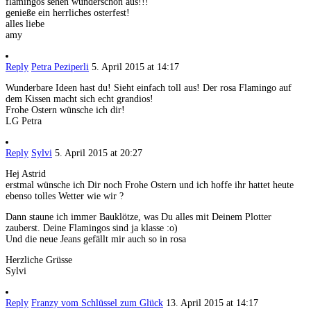
flamingos sehen wunderschön aus!!!
genieße ein herrliches osterfest!
alles liebe
amy
Reply
Petra Peziperli
5. April 2015 at 14:17
Wunderbare Ideen hast du! Sieht einfach toll aus! Der rosa Flamingo auf
dem Kissen macht sich echt grandios!
Frohe Ostern wünsche ich dir!
LG Petra
Reply
Sylvi
5. April 2015 at 20:27
Hej Astrid
erstmal wünsche ich Dir noch Frohe Ostern und ich hoffe ihr hattet heute
ebenso tolles Wetter wie wir ?
Dann staune ich immer Bauklötze, was Du alles mit Deinem Plotter
zauberst. Deine Flamingos sind ja klasse :o)
Und die neue Jeans gefällt mir auch so in rosa
Herzliche Grüsse
Sylvi
Reply
Franzy vom Schlüssel zum Glück
13. April 2015 at 14:17