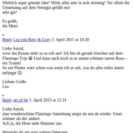
Wirklich super geniale Idee! Wirkt alles sehr in sich stimmig! Vor allem die
Umsetzung auf dem Steingut gefällt mir
sehr gut!
Es grüßt,
die Mimi
Reply
Lea von Rosy & Grey
3. April 2015 at 10:20
Liebe Astrid,
wow das Kissen sieht so so toll aus! Ich bin eh gerade bisschen auf dem
Flamingo Trip 😀 Und dann auch noch in so einem schönen zarten Rosa –
ein Traum!
So ein Plotter wäre schon was wenn ich so seh, was du alles tolles damit
anfängst 😉
Liebste Grüße
Lea
Reply
art.of.66
3. April 2015 at 12:31
Liebe Astrid,
eine wunderschöne Flamingo Sammlung zeigst du uns da wieder. Einer
schöner als der andere.
Ach ja, die Hose sieht Hammer aus.
Wünsche dir ein paar schöne Ostertage,