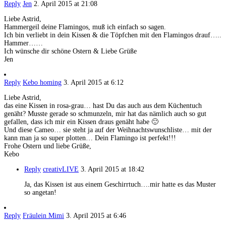
Reply
Jen
2. April 2015 at 21:08
Liebe Astrid,
Hammergeil deine Flamingos, muß ich einfach so sagen.
Ich bin verliebt in dein Kissen & die Töpfchen mit den Flamingos drauf…..
Hammer……
Ich wünsche dir schöne Ostern & Liebe Grüße
Jen
Reply
Kebo homing
3. April 2015 at 6:12
Liebe Astrid,
das eine Kissen in rosa-grau… hast Du das auch aus dem Küchentuch
genäht? Musste gerade so schmunzeln, mir hat das nämlich auch so gut
gefallen, dass ich mir ein Kissen draus genäht habe 🙂
Und diese Cameo… sie steht ja auf der Weihnachtswunschliste… mit der
kann man ja so super plotten… Dein Flamingo ist perfekt!!!
Frohe Ostern und liebe Grüße,
Kebo
Reply
creativLIVE
3. April 2015 at 18:42
Ja, das Kissen ist aus einem Geschirrtuch….mir hatte es das Muster
so angetan!
Reply
Fräulein Mimi
3. April 2015 at 6:46