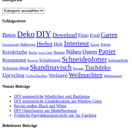
Schlagwörter
DIY
Deko
Garten
Download
Beton
Fimo
Food
Interieur
Herbst
Holz
Halloween
Kissen
Gewinnspiel
Karten
Papier
Nähen
Ostern
Kreidefarbe
Marmor
Küche
Low Carb
Schneideplotter
Rezensionen
Schablonen
Schrumpffolie
Rezepte
Skandinavisch
Tischdeko
Schwarz-Weiß
Terrasse
Weihnachten
Upcycling
Vorlagen
Vorher/Nachher
Wohnzimmer
Neuste Beiträge
DIY sommerliche Windlichter und Bastlampe
DIY sommerliche Glasdekoration aus Window Color
Raysin gießen Black and White
DIY Osterfiguren aus Modelliermasse
Fröhliche Partydekoration-nicht nur für Fasching
Beliebteste Beiträge