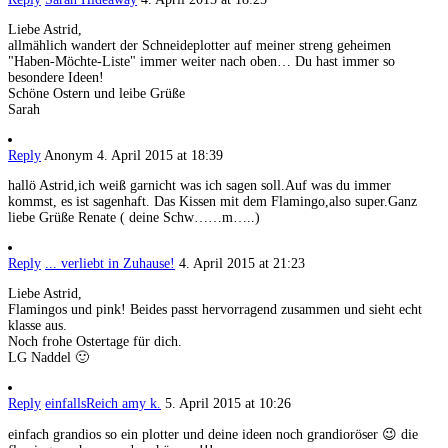
Liebe Astrid,
allmählich wandert der Schneideplotter auf meiner streng geheimen
"Haben-Möchte-Liste" immer weiter nach oben… Du hast immer so
besondere Ideen!
Schöne Ostern und leibe Grüße
Sarah
Reply
Anonym
4. April 2015 at 18:39
hallö Astrid,ich weiß garnicht was ich sagen soll.Auf was du immer
kommst, es ist sagenhaft. Das Kissen mit dem Flamingo,also super.Ganz
liebe Grüße Renate ( deine Schw……m…..)
Reply
... verliebt in Zuhause!
4. April 2015 at 21:23
Liebe Astrid,
Flamingos und pink! Beides passt hervorragend zusammen und sieht echt
klasse aus.
Noch frohe Ostertage für dich.
LG Naddel 🙂
Reply
einfallsReich amy k.
5. April 2015 at 10:26
einfach grandios so ein plotter und deine ideen noch grandioröser 😉 die