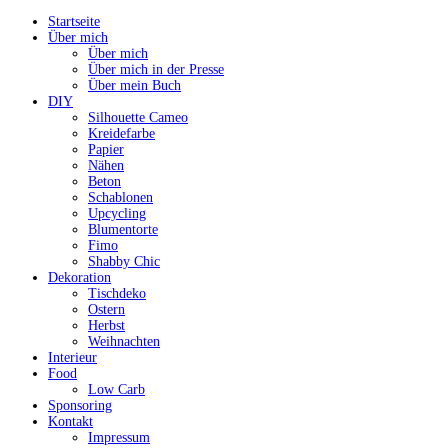
Startseite
Über mich
Über mich
Über mich in der Presse
Über mein Buch
DIY
Silhouette Cameo
Kreidefarbe
Papier
Nähen
Beton
Schablonen
Upcycling
Blumentorte
Fimo
Shabby Chic
Dekoration
Tischdeko
Ostern
Herbst
Weihnachten
Interieur
Food
Low Carb
Sponsoring
Kontakt
Impressum