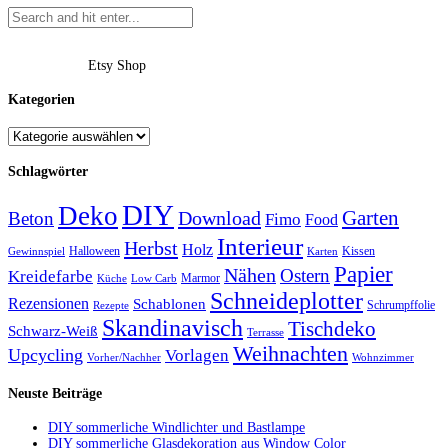
Etsy Shop
Kategorien
Schlagwörter
DIY
Deko
Garten
Download
Beton
Fimo
Food
Interieur
Herbst
Holz
Halloween
Kissen
Gewinnspiel
Karten
Papier
Nähen
Ostern
Kreidefarbe
Marmor
Küche
Low Carb
Schneideplotter
Rezensionen
Schablonen
Schrumpffolie
Rezepte
Skandinavisch
Tischdeko
Schwarz-Weiß
Terrasse
Weihnachten
Upcycling
Vorlagen
Vorher/Nachher
Wohnzimmer
Neuste Beiträge
DIY sommerliche Windlichter und Bastlampe
DIY sommerliche Glasdekoration aus Window Color