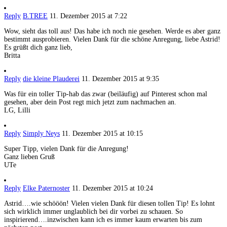
Reply
B.TREE
11. Dezember 2015 at 7:22
Wow, sieht das toll aus! Das habe ich noch nie gesehen. Werde es aber ganz
bestimmt ausprobieren. Vielen Dank für die schöne Anregung, liebe Astrid!
Es grüßt dich ganz lieb,
Britta
Reply
die kleine Plauderei
11. Dezember 2015 at 9:35
Was für ein toller Tip-hab das zwar (beiläufig) auf Pinterest schon mal
gesehen, aber dein Post regt mich jetzt zum nachmachen an.
LG, Lilli
Reply
Simply Neys
11. Dezember 2015 at 10:15
Super Tipp, vielen Dank für die Anregung!
Ganz lieben Gruß
UTe
Reply
Elke Paternoster
11. Dezember 2015 at 10:24
Astrid….wie schööön! Vielen vielen Dank für diesen tollen Tip! Es lohnt
sich wirklich immer unglaublich bei dir vorbei zu schauen. So
inspirierend….inzwischen kann ich es immer kaum erwarten bis zum