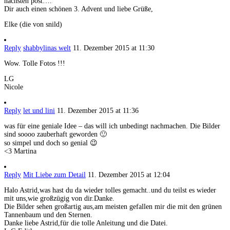
nächsten post….
Dir auch einen schönen 3. Advent und liebe Grüße,
Elke (die von snild)
Reply
shabbylinas welt
11. Dezember 2015 at 11:30
Wow. Tolle Fotos !!!
LG
Nicole
Reply
let und lini
11. Dezember 2015 at 11:36
was für eine geniale Idee – das will ich unbedingt nachmachen. Die Bilder
sind soooo zauberhaft geworden 🙂
so simpel und doch so genial 😉
<3 Martina
Reply
Mit Liebe zum Detail
11. Dezember 2015 at 12:04
Halo Astrid,was hast du da wieder tolles gemacht..und du teilst es wieder
mit uns,wie großzügig von dir.Danke.
Die Bilder sehen großartig aus,am meisten gefallen mir die mit den grünen
Tannenbaum und den Sternen.
Danke liebe Astrid,für die tolle Anleitung und die Datei.