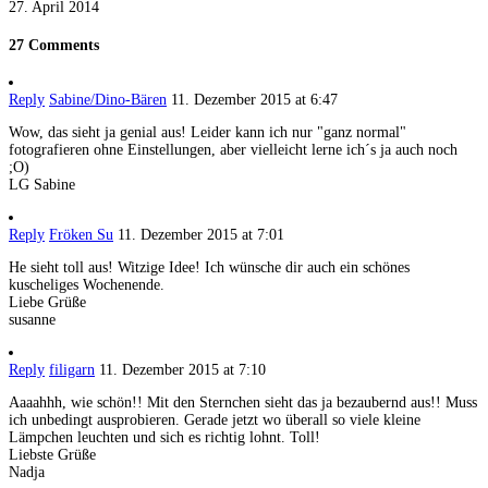
27. April 2014
27 Comments
Reply
Sabine/Dino-Bären
11. Dezember 2015 at 6:47
Wow, das sieht ja genial aus! Leider kann ich nur "ganz normal"
fotografieren ohne Einstellungen, aber vielleicht lerne ich´s ja auch noch
;O)
LG Sabine
Reply
Fröken Su
11. Dezember 2015 at 7:01
He sieht toll aus! Witzige Idee! Ich wünsche dir auch ein schönes
kuscheliges Wochenende.
Liebe Grüße
susanne
Reply
filigarn
11. Dezember 2015 at 7:10
Aaaahhh, wie schön!! Mit den Sternchen sieht das ja bezaubernd aus!! Muss
ich unbedingt ausprobieren. Gerade jetzt wo überall so viele kleine
Lämpchen leuchten und sich es richtig lohnt. Toll!
Liebste Grüße
Nadja