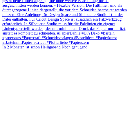
In 2 Monaten ist schon Heiligabend Noch genügend