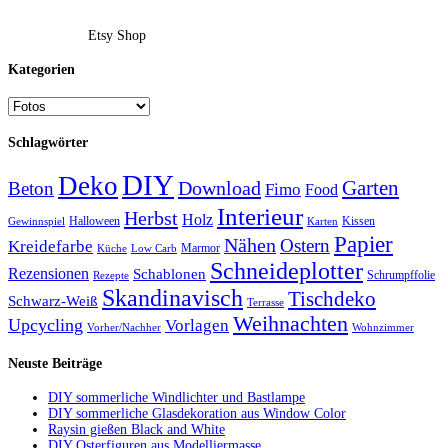
Etsy Shop
Kategorien
Schlagwörter
DIY
Deko
Garten
Download
Beton
Fimo
Food
Interieur
Herbst
Holz
Halloween
Kissen
Gewinnspiel
Karten
Papier
Nähen
Ostern
Kreidefarbe
Marmor
Küche
Low Carb
Schneideplotter
Rezensionen
Schablonen
Schrumpffolie
Rezepte
Skandinavisch
Tischdeko
Schwarz-Weiß
Terrasse
Weihnachten
Upcycling
Vorlagen
Vorher/Nachher
Wohnzimmer
Neuste Beiträge
DIY sommerliche Windlichter und Bastlampe
DIY sommerliche Glasdekoration aus Window Color
Raysin gießen Black and White
DIY Osterfiguren aus Modelliermasse