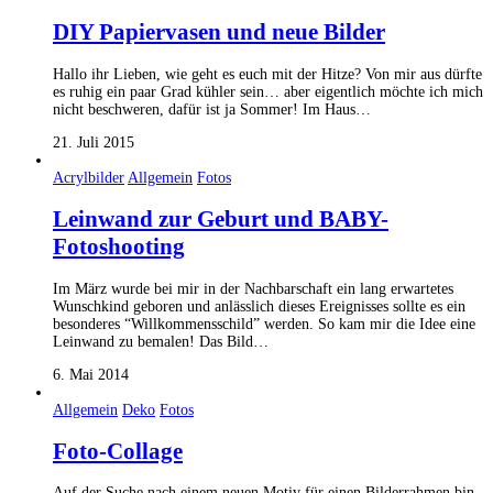
DIY Papiervasen und neue Bilder
Hallo ihr Lieben, wie geht es euch mit der Hitze? Von mir aus dürfte
es ruhig ein paar Grad kühler sein… aber eigentlich möchte ich mich
nicht beschweren, dafür ist ja Sommer! Im Haus…
21. Juli 2015
Acrylbilder
Allgemein
Fotos
Leinwand zur Geburt und BABY-
Fotoshooting
Im März wurde bei mir in der Nachbarschaft ein lang erwartetes
Wunschkind geboren und anlässlich dieses Ereignisses sollte es ein
besonderes “Willkommensschild” werden. So kam mir die Idee eine
Leinwand zu bemalen! Das Bild…
6. Mai 2014
Allgemein
Deko
Fotos
Foto-Collage
Auf der Suche nach einem neuen Motiv für einen Bilderrahmen bin