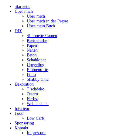
Startseite
Über mich
Über mich
Über mich in der Presse
Über mein Buch
DIY
Silhouette Cameo
Kreidefarbe
Papier
Nähen
Beton
Schablonen
Upcycling
Blumentorte
Fimo
Shabby Chic
Dekoration
Tischdeko
Ostern
Herbst
Weihnachten
Interieur
Food
Low Carb
Sponsoring
Kontakt
Impressum