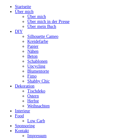
Startseite
Über mich
Über mich
Über mich in der Presse
Über mein Buch
DIY
Silhouette Cameo
Kreidefarbe
Papier
Nähen
Beton
Schablonen
Upcycling
Blumentorte
Fimo
Shabby Chic
Dekoration
Tischdeko
Ostern
Herbst
Weihnachten
Interieur
Food
Low Carb
Sponsoring
Kontakt
Impressum