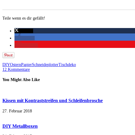
Teile wenn es dir gefällt!
twittern
teilen
merken
DIY
Ostern
Papier
Schneideplotter
Tischdeko
12 Kommentare
You Might Also Like
Kissen mit Kontraststreifen und Schleifenbrosche
27. Februar 2018
DIY Metallboxen