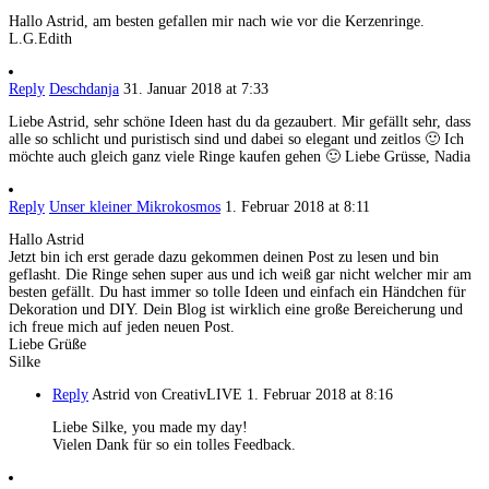
Hallo Astrid, am besten gefallen mir nach wie vor die Kerzenringe.
L.G.Edith
Reply
Deschdanja
31. Januar 2018 at 7:33
Liebe Astrid, sehr schöne Ideen hast du da gezaubert. Mir gefällt sehr, dass
alle so schlicht und puristisch sind und dabei so elegant und zeitlos 🙂 Ich
möchte auch gleich ganz viele Ringe kaufen gehen 🙂 Liebe Grüsse, Nadia
Reply
Unser kleiner Mikrokosmos
1. Februar 2018 at 8:11
Hallo Astrid
Jetzt bin ich erst gerade dazu gekommen deinen Post zu lesen und bin
geflasht. Die Ringe sehen super aus und ich weiß gar nicht welcher mir am
besten gefällt. Du hast immer so tolle Ideen und einfach ein Händchen für
Dekoration und DIY. Dein Blog ist wirklich eine große Bereicherung und
ich freue mich auf jeden neuen Post.
Liebe Grüße
Silke
Reply
Astrid von CreativLIVE
1. Februar 2018 at 8:16
Liebe Silke, you made my day!
Vielen Dank für so ein tolles Feedback.