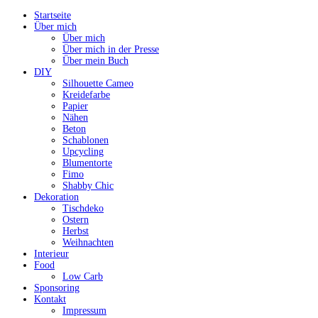
Startseite
Über mich
Über mich
Über mich in der Presse
Über mein Buch
DIY
Silhouette Cameo
Kreidefarbe
Papier
Nähen
Beton
Schablonen
Upcycling
Blumentorte
Fimo
Shabby Chic
Dekoration
Tischdeko
Ostern
Herbst
Weihnachten
Interieur
Food
Low Carb
Sponsoring
Kontakt
Impressum