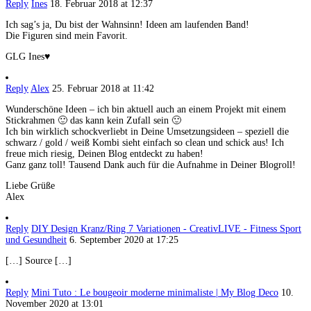
Reply
Ines
18. Februar 2018 at 12:37
Ich sag’s ja, Du bist der Wahnsinn! Ideen am laufenden Band!
Die Figuren sind mein Favorit.
GLG Ines♥
Reply
Alex
25. Februar 2018 at 11:42
Wunderschöne Ideen – ich bin aktuell auch an einem Projekt mit einem
Stickrahmen 🙂 das kann kein Zufall sein 🙂
Ich bin wirklich schockverliebt in Deine Umsetzungsideen – speziell die
schwarz / gold / weiß Kombi sieht einfach so clean und schick aus! Ich
freue mich riesig, Deinen Blog entdeckt zu haben!
Ganz ganz toll! Tausend Dank auch für die Aufnahme in Deiner Blogroll!
Liebe Grüße
Alex
Reply
DIY Design Kranz/Ring 7 Variationen - CreativLIVE - Fitness Sport
und Gesundheit
6. September 2020 at 17:25
[…] Source […]
Reply
Mini Tuto : Le bougeoir moderne minimaliste | My Blog Deco
10.
November 2020 at 13:01