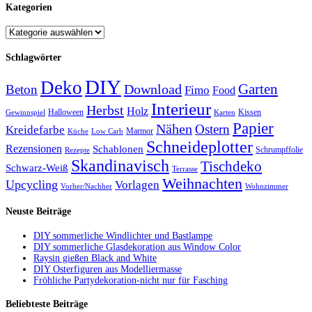
Kategorien
Schlagwörter
DIY
Deko
Garten
Download
Beton
Fimo
Food
Interieur
Herbst
Holz
Halloween
Kissen
Gewinnspiel
Karten
Papier
Nähen
Ostern
Kreidefarbe
Marmor
Küche
Low Carb
Schneideplotter
Rezensionen
Schablonen
Schrumpffolie
Rezepte
Skandinavisch
Tischdeko
Schwarz-Weiß
Terrasse
Weihnachten
Upcycling
Vorlagen
Vorher/Nachher
Wohnzimmer
Neuste Beiträge
DIY sommerliche Windlichter und Bastlampe
DIY sommerliche Glasdekoration aus Window Color
Raysin gießen Black and White
DIY Osterfiguren aus Modelliermasse
Fröhliche Partydekoration-nicht nur für Fasching
Beliebteste Beiträge