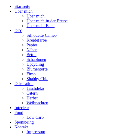
Startseite
Über mich
Über mich
Über mich in der Presse
Über mein Buch
DIY
Silhouette Cameo
Kreidefarbe
Papier
Nähen
Beton
Schablonen
Upcycling
Blumentorte
Fimo
Shabby Chic
Dekoration
Tischdeko
Ostern
Herbst
Weihnachten
Interieur
Food
Low Carb
Sponsoring
Kontakt
Impressum