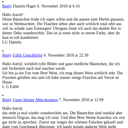
Reply
Daniela Hager
6. November 2018 at 6:16
Hallo Astrid!
Deine Bäumchen finde ich super schön und die passen zum Herbst genauso,
wie zu Weihnachten. Die Flaschen sehen aber auch wirklich total edel aus,
viel zu schade zum Entsorgen! Übrigens finde ich auch das dunkle Rot in
deiner Deko wunderschön. Das ist ja sonst nicht so meine Farbe, aber du
hast es toll kombiniert.
LG Daniela
Reply
Edith Götschhofer
6. November 2018 at 22:30
Hallo Astrid, wirklich tolle Bilder und ganz niedliche Bäumchen, die ich
mit Sicherheit auch mal machen werde.
Ich bin ja ein Fan vom Bree Wein, ich mag diesen Wein wirklich sehr. Die
Flaschen gefallen mir und ich habe immer einige Flaschen auf Vorrat zu
Hause.
L.G.Edith
Reply
Unser kleiner Mikrokosmos
7. November 2018 at 12:09
Hallo Astrid,
das sieht ja mal wieder wunderschön aus. Die Bäumchen sind rustikal aber
dennoch filigran, das mag ich total. Und über Bree Weine brauchen wir erst
gar nicht zu sprechen. Zuerst nur wegen der schönen Falschen gekauft und
dann vom Geschmack überzeugt. Ich kaufe keinen anderen Wein mehr.