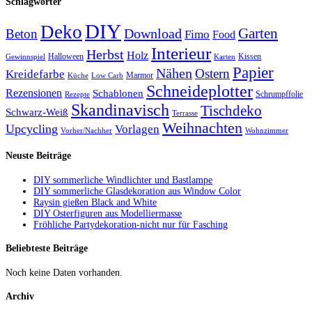
Schlagwörter
DIY
Deko
Garten
Download
Beton
Fimo
Food
Interieur
Herbst
Holz
Halloween
Kissen
Gewinnspiel
Karten
Papier
Nähen
Ostern
Kreidefarbe
Marmor
Küche
Low Carb
Schneideplotter
Rezensionen
Schablonen
Schrumpffolie
Rezepte
Skandinavisch
Tischdeko
Schwarz-Weiß
Terrasse
Weihnachten
Upcycling
Vorlagen
Vorher/Nachher
Wohnzimmer
Neuste Beiträge
DIY sommerliche Windlichter und Bastlampe
DIY sommerliche Glasdekoration aus Window Color
Raysin gießen Black and White
DIY Osterfiguren aus Modelliermasse
Fröhliche Partydekoration-nicht nur für Fasching
Beliebteste Beiträge
Noch keine Daten vorhanden.
Archiv