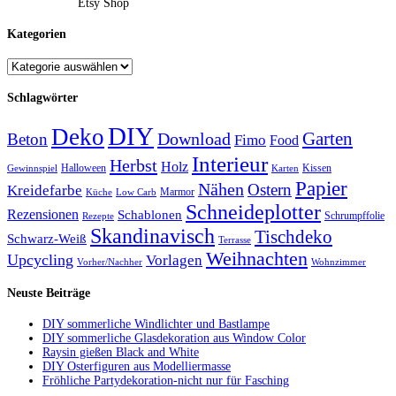
Etsy Shop
Kategorien
Schlagwörter
DIY
Deko
Garten
Download
Beton
Fimo
Food
Interieur
Herbst
Holz
Halloween
Kissen
Gewinnspiel
Karten
Papier
Nähen
Ostern
Kreidefarbe
Marmor
Küche
Low Carb
Schneideplotter
Rezensionen
Schablonen
Schrumpffolie
Rezepte
Skandinavisch
Tischdeko
Schwarz-Weiß
Terrasse
Weihnachten
Upcycling
Vorlagen
Vorher/Nachher
Wohnzimmer
Neuste Beiträge
DIY sommerliche Windlichter und Bastlampe
DIY sommerliche Glasdekoration aus Window Color
Raysin gießen Black and White
DIY Osterfiguren aus Modelliermasse
Fröhliche Partydekoration-nicht nur für Fasching