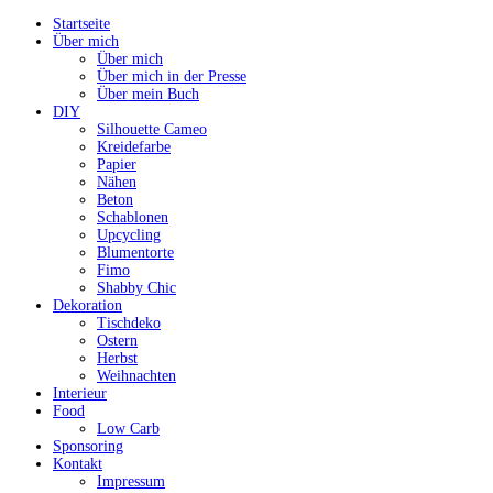
Startseite
Über mich
Über mich
Über mich in der Presse
Über mein Buch
DIY
Silhouette Cameo
Kreidefarbe
Papier
Nähen
Beton
Schablonen
Upcycling
Blumentorte
Fimo
Shabby Chic
Dekoration
Tischdeko
Ostern
Herbst
Weihnachten
Interieur
Food
Low Carb
Sponsoring
Kontakt
Impressum