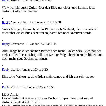
Reply
Janine
15. Januar 2020 at 6:05
Wow, ich bin durch Zufall über den Blog gestolpert und komme jetzt
bestimmt öfter mal vorbei.
Reply
Manuela Neu
15. Januar 2020 at 6:30
Guten Morgen, für mich ist das Plotten noch Neuland, darum würde ich
mich über dieses Buch sehr freuen, damit ich noch kreativer werde.
Reply
Constanze
15. Januar 2020 at 7:48
Allzu lange habe ich meinen Plotter noch nicht. Dieses wäre Buch mit den
vielen tollen Ideen richtig toll, um weitere Möglichkeiten zu probieren und
noch mehr neue Sachen zu lernen.
Reply
Ute
15. Januar 2020 at 8:25
Eine tolle Verlosung, da würden mein cameo und ich uns sehr freuen
Reply
Kerstin
15. Januar 2020 at 10:50
Liebe Astrid!
Das ist bestimmt wieder ein tolles Buch mit super Ideen, mit so viel
Aufmerksamkeit aufbereitet.
Da ich immer mehr mit dem Plotter schneide, würde ich mich sehr darüber