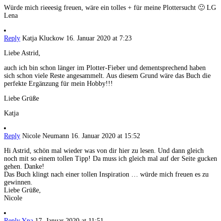
Würde mich rieeesig freuen, wäre ein tolles + für meine Plottersucht 🙂 LG
Lena
Reply
Katja Kluckow
16. Januar 2020 at 7:23
Liebe Astrid,
auch ich bin schon länger im Plotter-Fieber und dementsprechend haben
sich schon viele Reste angesammelt. Aus diesem Grund wäre das Buch die
perfekte Ergänzung für mein Hobby!!!
Liebe Grüße
Katja
Reply
Nicole Neumann
16. Januar 2020 at 15:52
Hi Astrid, schön mal wieder was von dir hier zu lesen. Und dann gleich
noch mit so einem tollen Tipp! Da muss ich gleich mal auf der Seite gucken
gehen. Danke!
Das Buch klingt nach einer tollen Inspiration … würde mich freuen es zu
gewinnen.
Liebe Grüße,
Nicole
Reply
Yna
17. Januar 2020 at 11:51