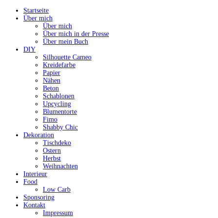
Startseite
Über mich
Über mich
Über mich in der Presse
Über mein Buch
DIY
Silhouette Cameo
Kreidefarbe
Papier
Nähen
Beton
Schablonen
Upcycling
Blumentorte
Fimo
Shabby Chic
Dekoration
Tischdeko
Ostern
Herbst
Weihnachten
Interieur
Food
Low Carb
Sponsoring
Kontakt
Impressum