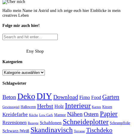
Hallo mein Name ist Astrid und ich zeige euch hier Einblicke in mein
creatives Leben
Folge mir auch hier!
Etsy Shop
Kategorien
Schlagwörter
DIY
Deko
Garten
Download
Beton
Fimo
Food
Interieur
Herbst
Holz
Halloween
Kissen
Gewinnspiel
Karten
Papier
Nähen
Ostern
Kreidefarbe
Marmor
Küche
Low Carb
Schneideplotter
Rezensionen
Schablonen
Schrumpffolie
Rezepte
Skandinavisch
Tischdeko
Schwarz-Weiß
Terrasse