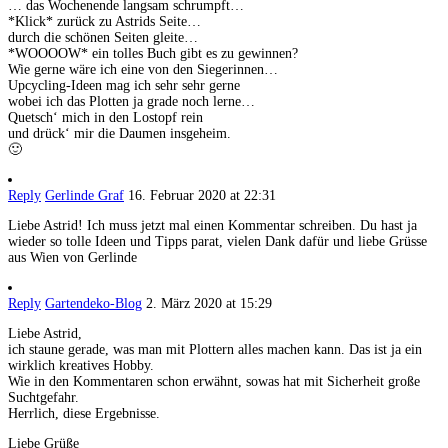
… das Wochenende langsam schrumpft…
*Klick* zurück zu Astrids Seite…
durch die schönen Seiten gleite…
*WOOOOW* ein tolles Buch gibt es zu gewinnen?
Wie gerne wäre ich eine von den Siegerinnen…
Upcycling-Ideen mag ich sehr sehr gerne
wobei ich das Plotten ja grade noch lerne…
Quetsch‘ mich in den Lostopf rein
und drück‘ mir die Daumen insgeheim.
🙂
Reply
Gerlinde Graf
16. Februar 2020 at 22:31
Liebe Astrid! Ich muss jetzt mal einen Kommentar schreiben. Du hast ja
wieder so tolle Ideen und Tipps parat, vielen Dank dafür und liebe Grüsse
aus Wien von Gerlinde
Reply
Gartendeko-Blog
2. März 2020 at 15:29
Liebe Astrid,
ich staune gerade, was man mit Plottern alles machen kann. Das ist ja ein
wirklich kreatives Hobby.
Wie in den Kommentaren schon erwähnt, sowas hat mit Sicherheit große
Suchtgefahr.
Herrlich, diese Ergebnisse.
Liebe Grüße