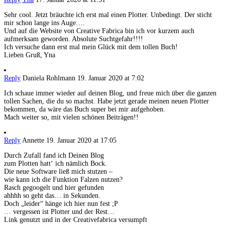
Sehr cool. Jetzt bräuchte ich erst mal einen Plotter. Unbedingt. Der sticht
mir schon lange ins Auge….
Und auf die Website von Creative Fabrica bin ich vor kurzem auch
aufmerksam geworden. Absolute Suchtgefahr!!!!
Ich versuche dann erst mal mein Glück mit dem tollen Buch!
Lieben Gruß, Yna
Reply
Daniela Rohlmann
19. Januar 2020 at 7:02
Ich schaue immer wieder auf deinen Blog, und freue mich über die ganzen
tollen Sachen, die du so machst. Habe jetzt gerade meinen neuen Plotter
bekommen, da wäre das Buch super bei mir aufgehoben.
Mach weiter so, mit vielen schönen Beiträgen!!
Reply
Annette
19. Januar 2020 at 17:05
Durch Zufall fand ich Deinen Blog
zum Plotten hatt‘ ich nämlich Bock.
Die neue Software ließ mich stutzen –
wie kann ich die Funktion Falzen nutzen?
Rasch gegoogelt und hier gefunden
ahhhh so geht das… in Sekunden.
Doch „leider“ hänge ich hier nun fest ;P
… vergessen ist Plotter und der Rest…
Link genutzt und in der Creativefabrica versumpft