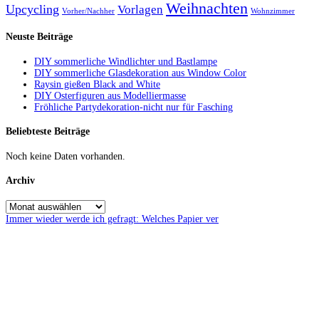
Weihnachten
Upcycling
Vorlagen
Vorher/Nachher
Wohnzimmer
Neuste Beiträge
DIY sommerliche Windlichter und Bastlampe
DIY sommerliche Glasdekoration aus Window Color
Raysin gießen Black and White
DIY Osterfiguren aus Modelliermasse
Fröhliche Partydekoration-nicht nur für Fasching
Beliebteste Beiträge
Noch keine Daten vorhanden.
Archiv
Immer wieder werde ich gefragt: Welches Papier ver