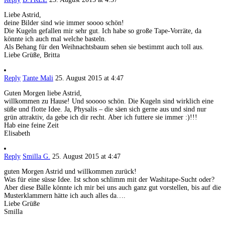
Liebe Astrid,
deine Bilder sind wie immer soooo schön!
Die Kugeln gefallen mir sehr gut. Ich habe so große Tape-Vorräte, da
könnte ich auch mal welche basteln.
Als Behang für den Weihnachtsbaum sehen sie bestimmt auch toll aus.
Liebe Grüße, Britta
Reply
Tante Mali
25. August 2015 at 4:47
Guten Morgen liebe Astrid,
willkommen zu Hause! Und sooooo schön. Die Kugeln sind wirklich eine
süße und flotte Idee. Ja, Physalis – die säen sich gerne aus und sind nur
grün attraktiv, da gebe ich dir recht. Aber ich futtere sie immer :)!!!
Hab eine feine Zeit
Elisabeth
Reply
Smilla G.
25. August 2015 at 4:47
guten Morgen Astrid und willkommen zurück!
Was für eine süsse Idee. Ist schon schlimm mit der Washitape-Sucht oder?
Aber diese Bälle könnte ich mir bei uns auch ganz gut vorstellen, bis auf die
Musterklammern hätte ich auch alles da….
Liebe Grüße
Smilla