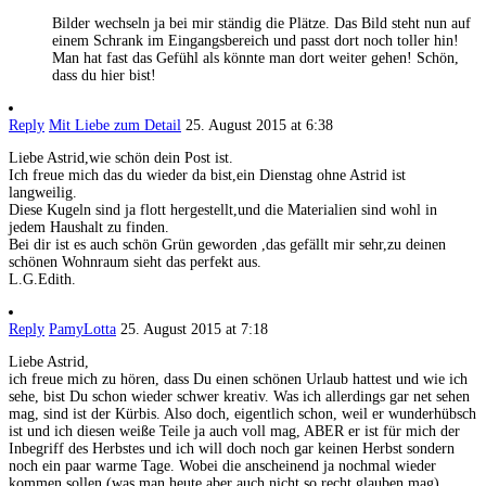
Bilder wechseln ja bei mir ständig die Plätze. Das Bild steht nun auf
einem Schrank im Eingangsbereich und passt dort noch toller hin!
Man hat fast das Gefühl als könnte man dort weiter gehen! Schön,
dass du hier bist!
Reply
Mit Liebe zum Detail
25. August 2015 at 6:38
Liebe Astrid,wie schön dein Post ist.
Ich freue mich das du wieder da bist,ein Dienstag ohne Astrid ist
langweilig.
Diese Kugeln sind ja flott hergestellt,und die Materialien sind wohl in
jedem Haushalt zu finden.
Bei dir ist es auch schön Grün geworden ,das gefällt mir sehr,zu deinen
schönen Wohnraum sieht das perfekt aus.
L.G.Edith.
Reply
PamyLotta
25. August 2015 at 7:18
Liebe Astrid,
ich freue mich zu hören, dass Du einen schönen Urlaub hattest und wie ich
sehe, bist Du schon wieder schwer kreativ. Was ich allerdings gar net sehen
mag, sind ist der Kürbis. Also doch, eigentlich schon, weil er wunderhübsch
ist und ich diesen weiße Teile ja auch voll mag, ABER er ist für mich der
Inbegriff des Herbstes und ich will doch noch gar keinen Herbst sondern
noch ein paar warme Tage. Wobei die anscheinend ja nochmal wieder
kommen sollen (was man heute aber auch nicht so recht glauben mag).