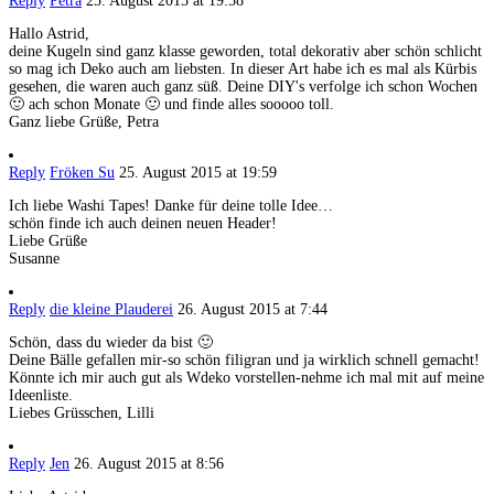
Reply
Petra
25. August 2015 at 19:58
Hallo Astrid,
deine Kugeln sind ganz klasse geworden, total dekorativ aber schön schlicht
so mag ich Deko auch am liebsten. In dieser Art habe ich es mal als Kürbis
gesehen, die waren auch ganz süß. Deine DIY's verfolge ich schon Wochen
🙂 ach schon Monate 🙂 und finde alles sooooo toll.
Ganz liebe Grüße, Petra
Reply
Fröken Su
25. August 2015 at 19:59
Ich liebe Washi Tapes! Danke für deine tolle Idee…
schön finde ich auch deinen neuen Header!
Liebe Grüße
Susanne
Reply
die kleine Plauderei
26. August 2015 at 7:44
Schön, dass du wieder da bist 🙂
Deine Bälle gefallen mir-so schön filigran und ja wirklich schnell gemacht!
Könnte ich mir auch gut als Wdeko vorstellen-nehme ich mal mit auf meine
Ideenliste.
Liebes Grüsschen, Lilli
Reply
Jen
26. August 2015 at 8:56