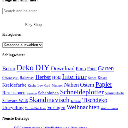
Folge mir auch hier!
Etsy Shop
Kategorien
Schlagwörter
DIY
Deko
Garten
Download
Beton
Fimo
Food
Interieur
Herbst
Holz
Halloween
Kissen
Gewinnspiel
Karten
Papier
Nähen
Ostern
Kreidefarbe
Marmor
Küche
Low Carb
Schneideplotter
Rezensionen
Schablonen
Schrumpffolie
Rezepte
Skandinavisch
Tischdeko
Schwarz-Weiß
Terrasse
Weihnachten
Upcycling
Vorlagen
Vorher/Nachher
Wohnzimmer
Neuste Beiträge