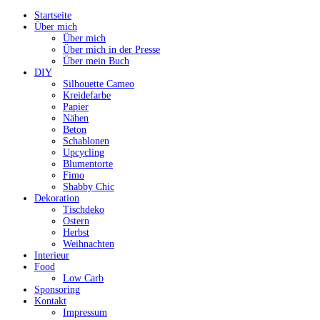
Startseite
Über mich
Über mich
Über mich in der Presse
Über mein Buch
DIY
Silhouette Cameo
Kreidefarbe
Papier
Nähen
Beton
Schablonen
Upcycling
Blumentorte
Fimo
Shabby Chic
Dekoration
Tischdeko
Ostern
Herbst
Weihnachten
Interieur
Food
Low Carb
Sponsoring
Kontakt
Impressum