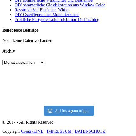
DIY sommerliche Windlichter und Bastlampe
DIY sommerliche Glasdekoration aus Window Color
Raysin gießen Black and White
DIY Osterfiguren aus Modelliermasse
Fröhliche Partydekoration-nicht nur für Fasching
Beliebteste Beiträge
Noch keine Daten vorhanden.
Archiv
Auf Instagram folgen
© 2017 - All Rights Reserved.
Copyright
CreativLIVE
|
IMPRESSUM
|
DATENSCHUTZ