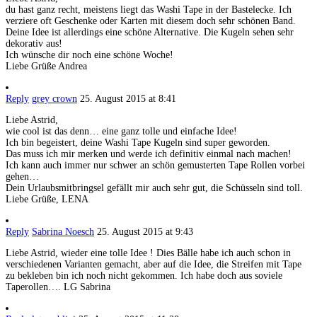
du hast ganz recht, meistens liegt das Washi Tape in der Bastelecke. Ich
verziere oft Geschenke oder Karten mit diesem doch sehr schönen Band.
Deine Idee ist allerdings eine schöne Alternative. Die Kugeln sehen sehr
dekorativ aus!
Ich wünsche dir noch eine schöne Woche!
Liebe Grüße Andrea
Reply
grey crown
25. August 2015 at 8:41
Liebe Astrid,
wie cool ist das denn… eine ganz tolle und einfache Idee!
Ich bin begeistert, deine Washi Tape Kugeln sind super geworden.
Das muss ich mir merken und werde ich definitiv einmal nach machen!
Ich kann auch immer nur schwer an schön gemusterten Tape Rollen vorbei
gehen…
Dein Urlaubsmitbringsel gefällt mir auch sehr gut, die Schüsseln sind toll.
Liebe Grüße, LENA
Reply
Sabrina Noesch
25. August 2015 at 9:43
Liebe Astrid, wieder eine tolle Idee ! Dies Bälle habe ich auch schon in
verschiedenen Varianten gemacht, aber auf die Idee, die Streifen mit Tape
zu bekleben bin ich noch nicht gekommen. Ich habe doch aus soviele
Taperollen…. LG Sabrina