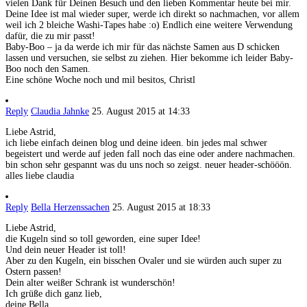
vielen Dank für Deinen Besuch und den lieben Kommentar heute bei mir.
Deine Idee ist mal wieder super, werde ich direkt so nachmachen, vor allem
weil ich 2 bleiche Washi-Tapes habe :o) Endlich eine weitere Verwendung
dafür, die zu mir passt!
Baby-Boo – ja da werde ich mir für das nächste Samen aus D schicken
lassen und versuchen, sie selbst zu ziehen. Hier bekomme ich leider Baby-
Boo noch den Samen.
Eine schöne Woche noch und mil besitos, Christl
Reply
Claudia Jahnke
25. August 2015 at 14:33
Liebe Astrid,
ich liebe einfach deinen blog und deine ideen. bin jedes mal schwer
begeistert und werde auf jeden fall noch das eine oder andere nachmachen.
bin schon sehr gespannt was du uns noch so zeigst. neuer header-schööön.
alles liebe claudia
Reply
Bella Herzenssachen
25. August 2015 at 18:33
Liebe Astrid,
die Kugeln sind so toll geworden, eine super Idee!
Und dein neuer Header ist toll!
Aber zu den Kugeln, ein bisschen Ovaler und sie würden auch super zu
Ostern passen!
Dein alter weißer Schrank ist wunderschön!
Ich grüße dich ganz lieb,
deine Bella