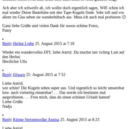
Ach aber ich schweife ab, ich wollte doch eigentlich sagen, WIE schön ich
mal wieder Deine Bastelidee mit den Tape-Kugeln finde. Sehr toll und vor
allem im Glas sehen sie wunderhübsch aus. Muss ich auch mal probieren 🙂
Ganz liebe Grüße und vielen Dank für soooo schöne Fotos,
Pamy
Reply
Herbst Liebe
25. August 2015 at 7:18
Wieder ein wundervolles DIY, liebe Astrid. Du machst mir richtig Lust auf
den Herbst.
Herzlichst Ulla
Reply
filigarn
25. August 2015 at 7:52
Liebe Astrid,
wie schön! Die Kugeln sehen super aus. Und eigentlich so leicht umsetzbar
bzw. auch vielseitig einsetzbar! … Das werde ich bestimmt mal
ausprobieren. … Freu mich, dass du einen schönen Urlaub hattest!
Liebe Grüße
Nadja
Reply
Kleine Sternenwolke Annisa
25. August 2015 at 8:23
Liebe Astrid,