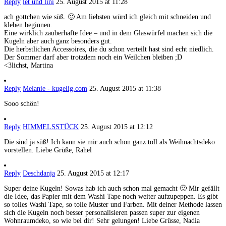
Reply
let und lini
25. August 2015 at 11:28
ach gottchen wie süß. 🙂 Am liebsten würd ich gleich mit schneiden und
kleben beginnen.
Eine wirklich zauberhafte Idee – und in dem Glaswürfel machen sich die
Kugeln aber auch ganz besonders gut.
Die herbstlichen Accessoires, die du schon verteilt hast sind echt niedlich.
Der Sommer darf aber trotzdem noch ein Weilchen bleiben ;D
<3lichst, Martina
Reply
Melanie - kugelig.com
25. August 2015 at 11:38
Sooo schön!
Reply
HIMMELSSTÜCK
25. August 2015 at 12:12
Die sind ja süß! Ich kann sie mir auch schon ganz toll als Weihnachtsdeko
vorstellen. Liebe Grüße, Rahel
Reply
Deschdanja
25. August 2015 at 12:17
Super deine Kugeln! Sowas hab ich auch schon mal gemacht 🙂 Mir gefällt
die Idee, das Papier mit dem Washi Tape noch weiter aufzupeppen. Es gibt
so tolles Washi Tape, so tolle Muster und Farben. Mit deiner Methode lassen
sich die Kugeln noch besser personalisieren passen super zur eigenen
Wohnraumdeko, so wie bei dir! Sehr gelungen! Liebe Grüsse, Nadia