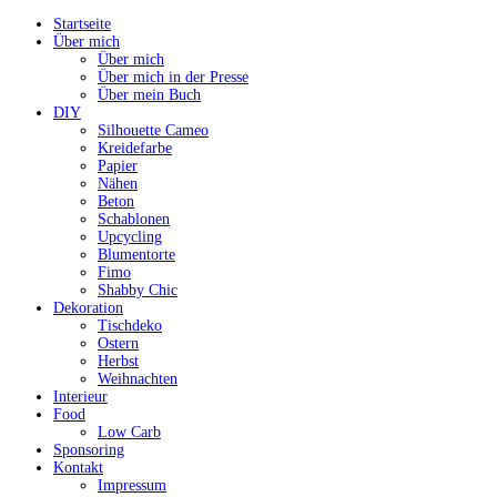
Startseite
Über mich
Über mich
Über mich in der Presse
Über mein Buch
DIY
Silhouette Cameo
Kreidefarbe
Papier
Nähen
Beton
Schablonen
Upcycling
Blumentorte
Fimo
Shabby Chic
Dekoration
Tischdeko
Ostern
Herbst
Weihnachten
Interieur
Food
Low Carb
Sponsoring
Kontakt
Impressum