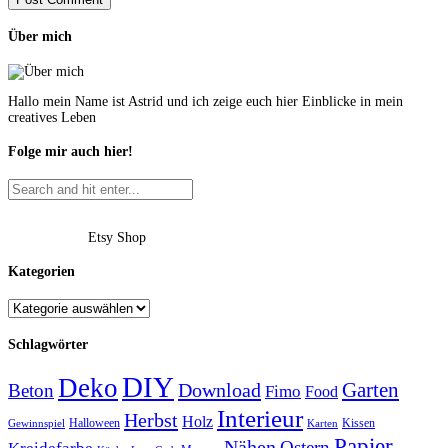
Über mich
Hallo mein Name ist Astrid und ich zeige euch hier Einblicke in mein
creatives Leben
Folge mir auch hier!
Etsy Shop
Kategorien
Schlagwörter
DIY
Deko
Garten
Download
Beton
Fimo
Food
Interieur
Herbst
Holz
Halloween
Kissen
Gewinnspiel
Karten
Papier
Nähen
Ostern