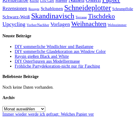
Kreidefarbe
Marmor
Küche
Low Carb
Schneideplotter
Rezensionen
Schablonen
Schrumpffolie
Rezepte
Skandinavisch
Tischdeko
Schwarz-Weiß
Terrasse
Weihnachten
Upcycling
Vorlagen
Vorher/Nachher
Wohnzimmer
Neuste Beiträge
DIY sommerliche Windlichter und Bastlampe
DIY sommerliche Glasdekoration aus Window Color
Raysin gießen Black and White
DIY Osterfiguren aus Modelliermasse
Fröhliche Partydekoration-nicht nur für Fasching
Beliebteste Beiträge
Noch keine Daten vorhanden.
Archiv
Immer wieder werde ich gefragt: Welches Papier ver