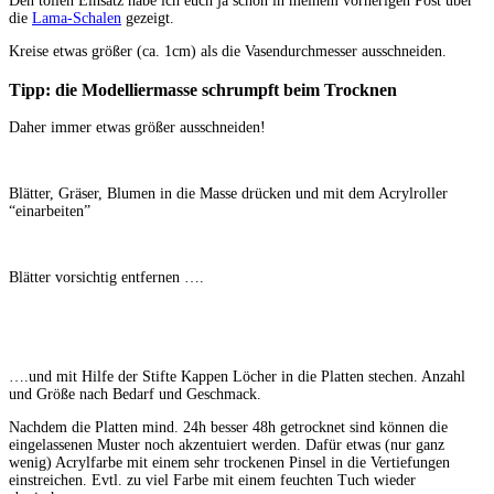
Den tollen Einsatz habe ich euch ja schon in meinem vorherigen Post über
die
Lama-Schalen
gezeigt.
Kreise etwas größer (ca. 1cm) als die Vasendurchmesser ausschneiden.
Tipp: die Modelliermasse schrumpft beim Trocknen
Daher immer etwas größer ausschneiden!
Blätter, Gräser, Blumen in die Masse drücken und mit dem Acrylroller
“einarbeiten”
Blätter vorsichtig entfernen ….
….und mit Hilfe der Stifte Kappen Löcher in die Platten stechen. Anzahl
und Größe nach Bedarf und Geschmack.
Nachdem die Platten mind. 24h besser 48h getrocknet sind können die
eingelassenen Muster noch akzentuiert werden. Dafür etwas (nur ganz
wenig) Acrylfarbe mit einem sehr trockenen Pinsel in die Vertiefungen
einstreichen. Evtl. zu viel Farbe mit einem feuchten Tuch wieder