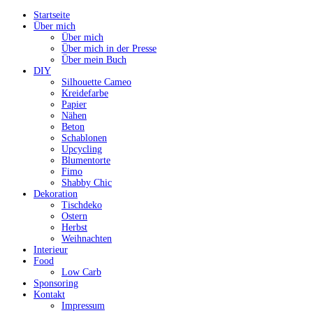
Startseite
Über mich
Über mich
Über mich in der Presse
Über mein Buch
DIY
Silhouette Cameo
Kreidefarbe
Papier
Nähen
Beton
Schablonen
Upcycling
Blumentorte
Fimo
Shabby Chic
Dekoration
Tischdeko
Ostern
Herbst
Weihnachten
Interieur
Food
Low Carb
Sponsoring
Kontakt
Impressum