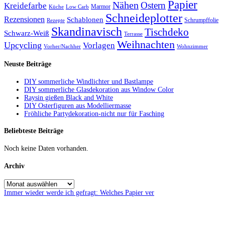
Papier
Nähen
Ostern
Kreidefarbe
Marmor
Küche
Low Carb
Schneideplotter
Rezensionen
Schablonen
Schrumpffolie
Rezepte
Skandinavisch
Tischdeko
Schwarz-Weiß
Terrasse
Weihnachten
Upcycling
Vorlagen
Vorher/Nachher
Wohnzimmer
Neuste Beiträge
DIY sommerliche Windlichter und Bastlampe
DIY sommerliche Glasdekoration aus Window Color
Raysin gießen Black and White
DIY Osterfiguren aus Modelliermasse
Fröhliche Partydekoration-nicht nur für Fasching
Beliebteste Beiträge
Noch keine Daten vorhanden.
Archiv
Immer wieder werde ich gefragt: Welches Papier ver