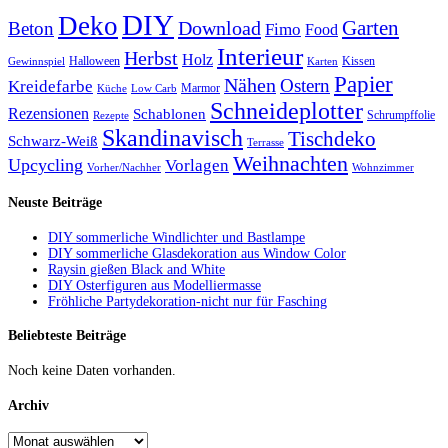
DIY
Deko
Garten
Download
Beton
Fimo
Food
Interieur
Herbst
Holz
Halloween
Kissen
Gewinnspiel
Karten
Papier
Nähen
Ostern
Kreidefarbe
Marmor
Küche
Low Carb
Schneideplotter
Rezensionen
Schablonen
Schrumpffolie
Rezepte
Skandinavisch
Tischdeko
Schwarz-Weiß
Terrasse
Weihnachten
Upcycling
Vorlagen
Vorher/Nachher
Wohnzimmer
Neuste Beiträge
DIY sommerliche Windlichter und Bastlampe
DIY sommerliche Glasdekoration aus Window Color
Raysin gießen Black and White
DIY Osterfiguren aus Modelliermasse
Fröhliche Partydekoration-nicht nur für Fasching
Beliebteste Beiträge
Noch keine Daten vorhanden.
Archiv