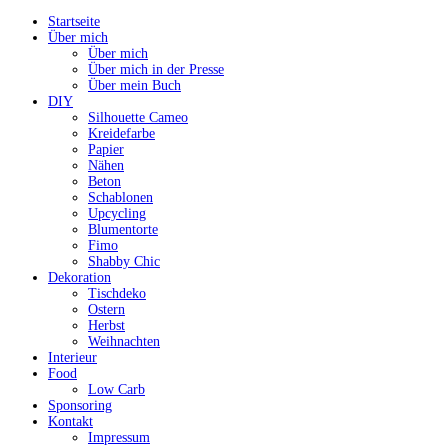
Startseite
Über mich
Über mich
Über mich in der Presse
Über mein Buch
DIY
Silhouette Cameo
Kreidefarbe
Papier
Nähen
Beton
Schablonen
Upcycling
Blumentorte
Fimo
Shabby Chic
Dekoration
Tischdeko
Ostern
Herbst
Weihnachten
Interieur
Food
Low Carb
Sponsoring
Kontakt
Impressum